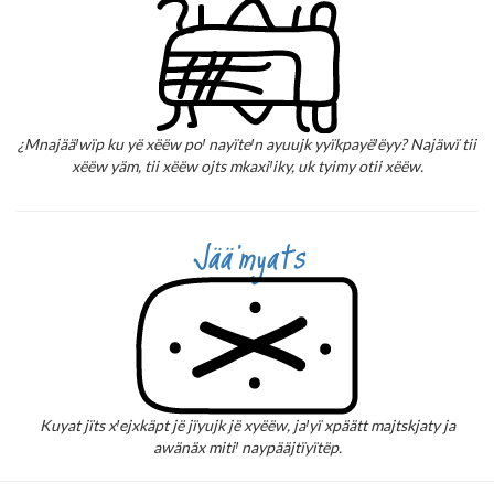
¿MnajääꞋwïp ku yë xëëw poꞋ nayïteꞋn ayuujk yyïkpayëꞋëyy? Najäwï tii
xëëw yäm, tii xëëw ojts mkaxiꞋiky, uk tyimy otii xëëw.
Jää'myats
Kuyat jïts xꞋejxkäpt jë jïyujk jë xyëëw, jaꞋyï xpäätt majtskjaty ja
awänäx mitiꞋ naypääjtïyïtëp.