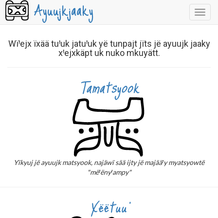
Ayuujkjaaky
Tii
jajp
WïꞋejx ïxää tuꞋuk jatuꞋuk yë tunpajt jïts jë ayuujk jaaky
xꞋejxkäpt uk nuko mkuyätt.
Tamatsyook
Yïkyuj jë ayuujk matsyook, najäwï sää ijty jë majääꞋy myatsyowtë
"mëꞋënyꞋampy"
Xëëtuu'